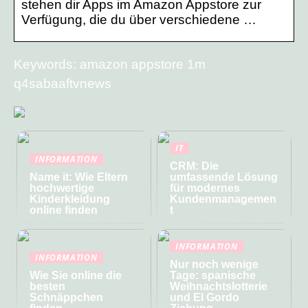
stehen dir Apps im Amazon Appstore zur
Verfügung, die du über verschiedene …
Keywords: amazon appstore 1m
q4sabaaftvnews
IT
INFORMATION
CRM: Die
Name it: Wie Eltern
umfassende Lösung
hochwertige
für modernes
Kinderkleidung
Kundenmanagemen
online finden
t
INFORMATION
INFORMATION
Nur noch wenige
Wie Sie online die
Tage: spanische
besten
Weihnachtslotterie
Schnäppchen
und El Gordo