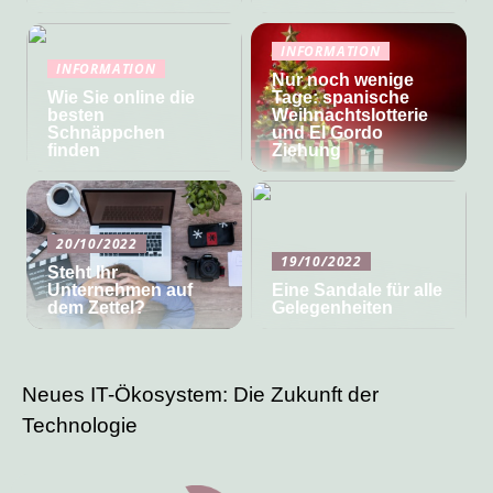
INFORMATION
INFORMATION
Nur noch wenige
Wie Sie online die
Tage: spanische
besten
Weihnachtslotterie
Schnäppchen
und El Gordo
finden
Ziehung
20/10/2022
19/10/2022
Steht Ihr
Unternehmen auf
Eine Sandale für alle
dem Zettel?
Gelegenheiten
Neues IT-Ökosystem: Die Zukunft der
Technologie