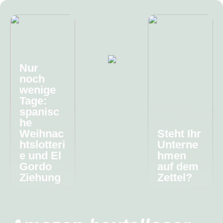
Nur
noch
wenige
Tage:
spanisc
he
Weihnac
Steht Ihr
htslotteri
Unterne
e und El
hmen
Gordo
auf dem
Ziehung
Zettel?