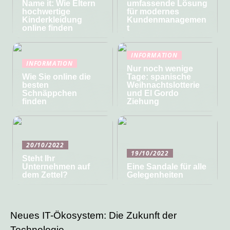
Name it: Wie Eltern
umfassende Lösung
hochwertige
für modernes
Kinderkleidung
Kundenmanagemen
online finden
t
INFORMATION
INFORMATION
Nur noch wenige
Wie Sie online die
Tage: spanische
besten
Weihnachtslotterie
Schnäppchen
und El Gordo
finden
Ziehung
20/10/2022
19/10/2022
Steht Ihr
Unternehmen auf
Eine Sandale für alle
dem Zettel?
Gelegenheiten
Neues IT-Ökosystem: Die Zukunft der
Technologie