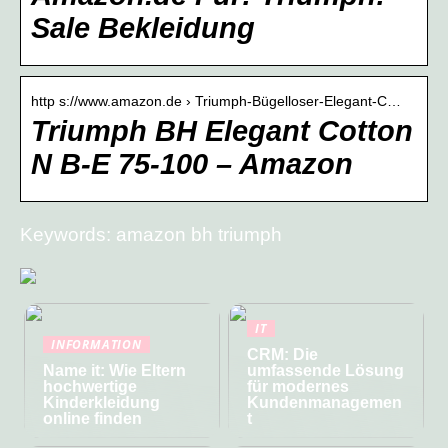
Sale Bekleidung
http s://www.amazon.de › Triumph-Bügelloser-Elegant-C…
Triumph BH Elegant Cotton
N B-E 75-100 – Amazon
Keywords: amazon bh triumph
IT
INFORMATION
CRM: Die
Name it: Wie Eltern
umfassende Lösung
hochwertige
für modernes
Kinderkleidung
Kundenmanagemen
online finden
t