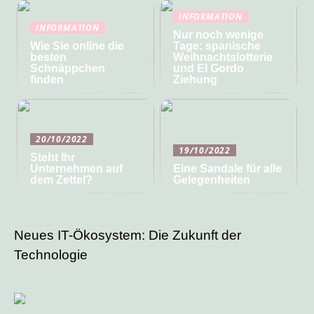
INFORMATION
INFORMATION
Nur noch wenige
Wie Sie online die
Tage: spanische
besten
Weihnachtslotterie
Schnäppchen
und El Gordo
finden
Ziehung
20/10/2022
19/10/2022
Steht Ihr
Unternehmen auf
Eine Sandale für alle
dem Zettel?
Gelegenheiten
Neues IT-Ökosystem: Die Zukunft der
Technologie