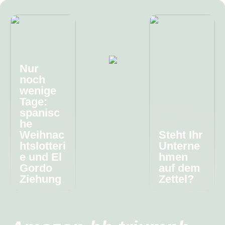
Nur
noch
wenige
Tage:
spanisc
he
Weihnac
Steht Ihr
htslotteri
Unterne
e und El
hmen
Gordo
auf dem
Ziehung
Zettel?