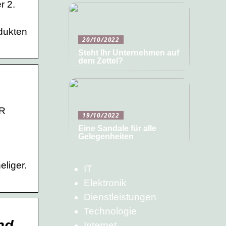
r 2.
dukten
20/10/2022
Steht Ihr Unternehmen auf
dem Zettel?
ER
19/10/2022
Eine Sandale für alle
Gelegenheiten
liger.
IT
Elektronik
Dienstleistungen
Technologie
und …
Internet