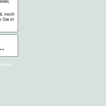
ktet,
it, noch
 Sie in
 …
pple tv