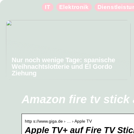
IT
Elektronik
Dienstleist
Nur noch wenige Tage: spanische
Weihnachtslotterie und El Gordo
Ziehung
Amazon fire tv stick 
http s://www.giga.de › … › Apple TV
Apple TV+ auf Fire TV Stic