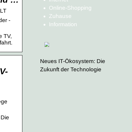
Online-Shopping
ELT
Zuhause
er -
Information
e TV,
ahrt.
Neues IT-Ökosystem: Die
Zukunft der Technologie
V-
ege
 Die