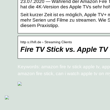
23.07.2020 — Während der Amazon Fire TV 
hat die 4K-Version des Apple TVs sehr hoh
Seit kurzer Zeit ist es möglich, Apple TV+ 
mehr Serien und Filme zu streamen. Wie Si
diesem Praxistipp.
http s://hifi.de › Streaming Clients
Fire TV Stick vs. Apple T
Keywords: amazon fire tv stick apple tv, appl
amazon fire stick, can i watch apple tv on m