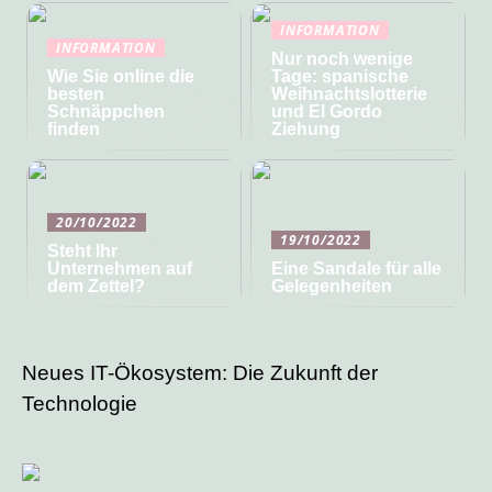
INFORMATION
INFORMATION
Nur noch wenige
Wie Sie online die
Tage: spanische
besten
Weihnachtslotterie
Schnäppchen
und El Gordo
finden
Ziehung
20/10/2022
19/10/2022
Steht Ihr
Unternehmen auf
Eine Sandale für alle
dem Zettel?
Gelegenheiten
Neues IT-Ökosystem: Die Zukunft der
Technologie