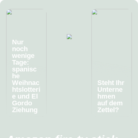
Nur
noch
wenige
Tage:
spanisc
he
Weihnac
Steht Ihr
htslotteri
Unterne
e und El
hmen
Gordo
auf dem
Ziehung
Zettel?