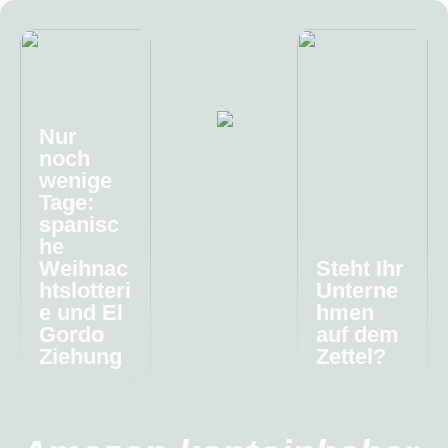
Nur
noch
wenige
Tage:
spanisc
he
Weihnac
Steht Ihr
htslotteri
Unterne
e und El
hmen
Gordo
auf dem
Ziehung
Zettel?