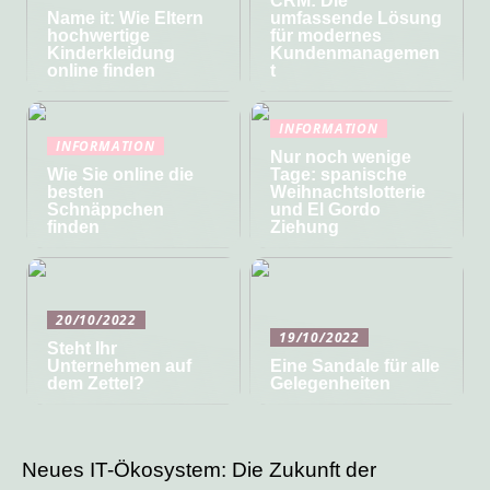
CRM: Die
Name it: Wie Eltern
umfassende Lösung
hochwertige
für modernes
Kinderkleidung
Kundenmanagemen
online finden
t
INFORMATION
INFORMATION
Nur noch wenige
Wie Sie online die
Tage: spanische
besten
Weihnachtslotterie
Schnäppchen
und El Gordo
finden
Ziehung
20/10/2022
19/10/2022
Steht Ihr
Unternehmen auf
Eine Sandale für alle
dem Zettel?
Gelegenheiten
Neues IT-Ökosystem: Die Zukunft der