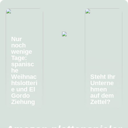
Nur
noch
wenige
Tage:
spanisc
he
Weihnac
Steht Ihr
htslotteri
Unterne
e und El
hmen
Gordo
auf dem
Ziehung
Zettel?