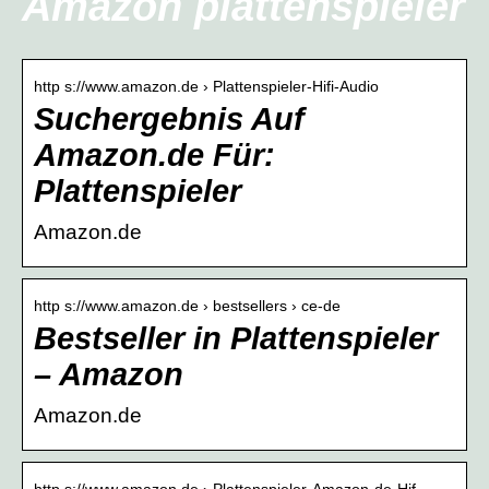
Amazon plattenspieler
http s://www.amazon.de › Plattenspieler-Hifi-Audio
Suchergebnis Auf
Amazon.de Für:
Plattenspieler
Amazon.de
http s://www.amazon.de › bestsellers › ce-de
Bestseller in Plattenspieler
– Amazon
Amazon.de
http s://www.amazon.de › Plattenspieler-Amazon-de-Hif…