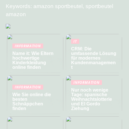
Keywords: amazon sportbeutel, sportbeutel
amazon
IT
INFORMATION
CRM: Die
Name it: Wie Eltern
umfassende Lösung
hochwertige
für modernes
Kinderkleidung
Kundenmanagemen
online finden
t
INFORMATION
INFORMATION
Nur noch wenige
Wie Sie online die
Tage: spanische
besten
Weihnachtslotterie
Schnäppchen
und El Gordo
finden
Ziehung