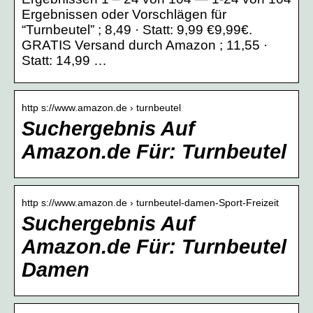
Ergebnissen oder Vorschlägen für
“Turnbeutel” ; 8,49 · Statt: 9,99 €9,99€.
GRATIS Versand durch Amazon ; 11,55 ·
Statt: 14,99 …
http s://www.amazon.de › turnbeutel
Suchergebnis Auf
Amazon.de Für: Turnbeutel
http s://www.amazon.de › turnbeutel-damen-Sport-Freizeit
Suchergebnis Auf
Amazon.de Für: Turnbeutel
Damen