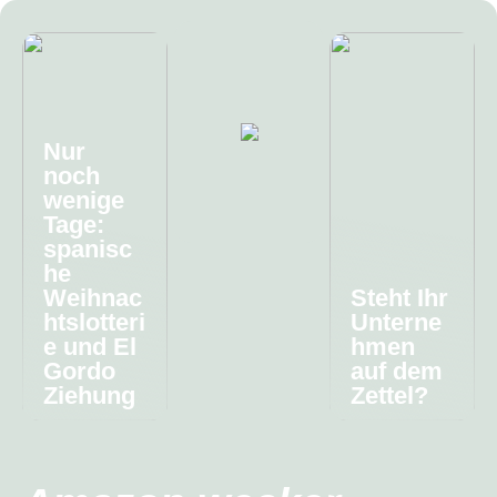
Nur
noch
wenige
Tage:
spanisc
he
Weihnac
Steht Ihr
htslotteri
Unterne
e und El
hmen
Gordo
auf dem
Ziehung
Zettel?