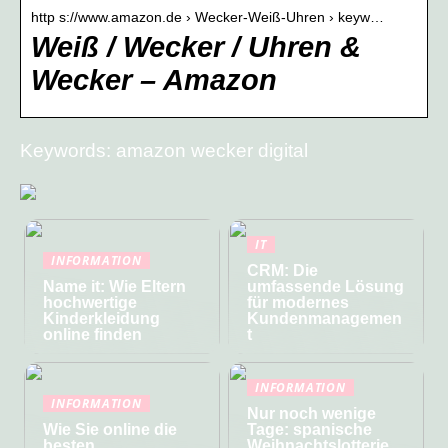
http s://www.amazon.de › Wecker-Weiß-Uhren › keyw…
Weiß / Wecker / Uhren &
Wecker – Amazon
Keywords: amazon wecker digital
IT
INFORMATION
CRM: Die
Name it: Wie Eltern
umfassende Lösung
hochwertige
für modernes
Kinderkleidung
Kundenmanagemen
online finden
t
INFORMATION
INFORMATION
Nur noch wenige
Wie Sie online die
Tage: spanische
besten
Weihnachtslotterie