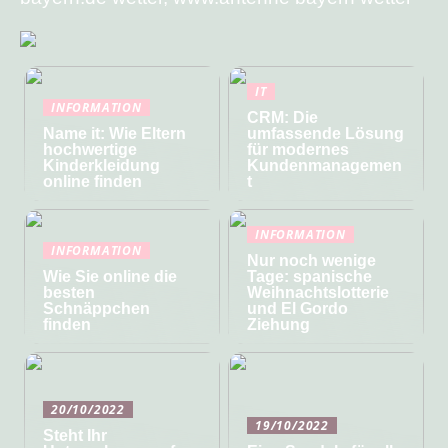
IT
INFORMATION
CRM: Die
Name it: Wie Eltern
umfassende Lösung
hochwertige
für modernes
Kinderkleidung
Kundenmanagemen
online finden
t
INFORMATION
INFORMATION
Nur noch wenige
Wie Sie online die
Tage: spanische
besten
Weihnachtslotterie
Schnäppchen
und El Gordo
finden
Ziehung
20/10/2022
19/10/2022
Steht Ihr