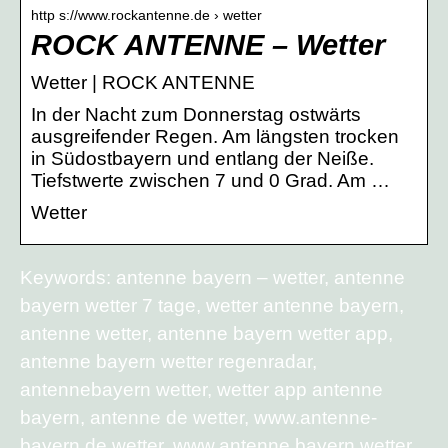
http s://www.rockantenne.de › wetter
ROCK ANTENNE – Wetter
Wetter | ROCK ANTENNE
In der Nacht zum Donnerstag ostwärts
ausgreifender Regen. Am längsten trocken
in Südostbayern und entlang der Neiße.
Tiefstwerte zwischen 7 und 0 Grad. Am …
Wetter
Keywords: antenne bayern – wetter, antenne
bayern wetter 7 tage, wetter antenne bayern,
antenne wetter, antenne bayern wetter app,
antenne bayern wetter regenradar,
antennebayern wetter, wetter app antenne
bayern, antenne de wetter, www.antenne-
bayern.de wetter, www.antenne bayern wetter