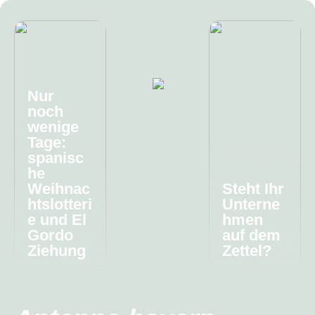
Nur
noch
wenige
Tage:
spanisc
he
Weihnac
Steht Ihr
htslotteri
Unterne
e und El
hmen
Gordo
auf dem
Ziehung
Zettel?