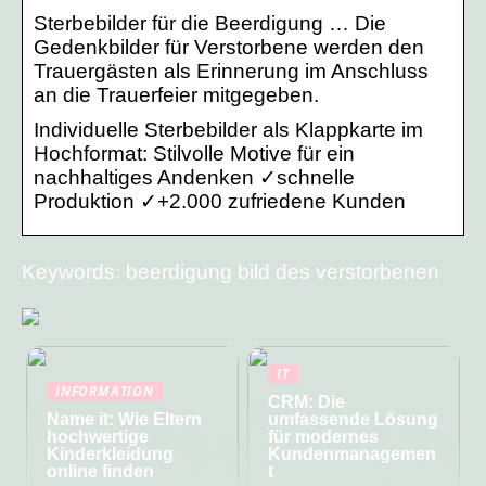
Sterbebilder für die Beerdigung … Die
Gedenkbilder für Verstorbene werden den
Trauergästen als Erinnerung im Anschluss
an die Trauerfeier mitgegeben.
Individuelle Sterbebilder als Klappkarte im
Hochformat: Stilvolle Motive für ein
nachhaltiges Andenken ✓schnelle
Produktion ✓+2.000 zufriedene Kunden
Keywords: beerdigung bild des verstorbenen
IT
INFORMATION
CRM: Die
Name it: Wie Eltern
umfassende Lösung
hochwertige
für modernes
Kinderkleidung
Kundenmanagemen
online finden
t