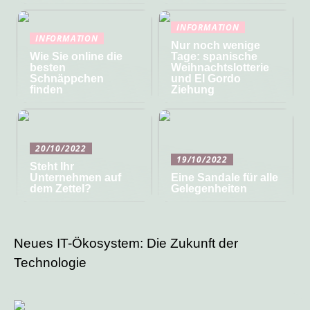
INFORMATION
INFORMATION
Nur noch wenige
Wie Sie online die
Tage: spanische
besten
Weihnachtslotterie
Schnäppchen
und El Gordo
finden
Ziehung
20/10/2022
19/10/2022
Steht Ihr
Unternehmen auf
Eine Sandale für alle
dem Zettel?
Gelegenheiten
Neues IT-Ökosystem: Die Zukunft der
Technologie