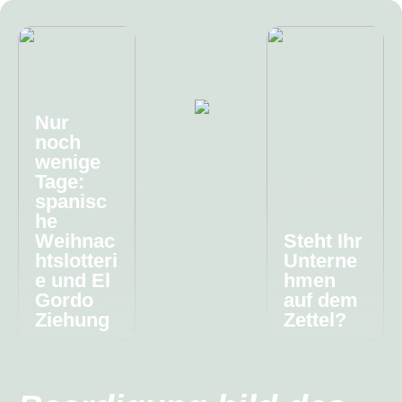
Nur
noch
wenige
Tage:
spanisc
he
Weihnac
Steht Ihr
htslotteri
Unterne
e und El
hmen
Gordo
auf dem
Ziehung
Zettel?