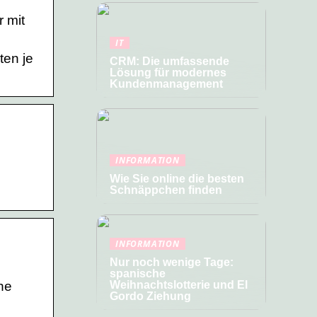
r mit
IT
ten je
CRM: Die umfassende
Lösung für modernes
Kundenmanagement
INFORMATION
Wie Sie online die besten
Schnäppchen finden
INFORMATION
Nur noch wenige Tage:
spanische
he
Weihnachtslotterie und El
Gordo Ziehung