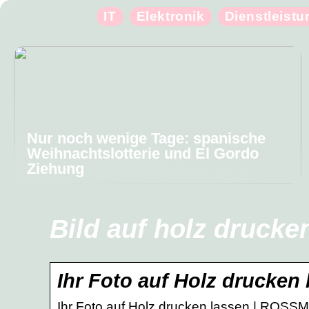
IT
Elektronik
Dienstleist
Nur noch wenige Tage: spanische
Weihnachtslotterie und El Gordo
Ziehung
Bild auf holz drucke
Ihr Foto auf Holz drucken
Ihr Foto auf Holz drucken lassen | ROSS