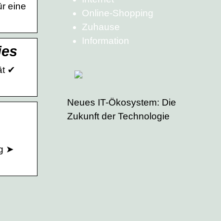
ür eine
Online-Shopping
Zuhause
Information
ies
ät ✔
Neues IT-Ökosystem: Die
Zukunft der Technologie
ng ➤