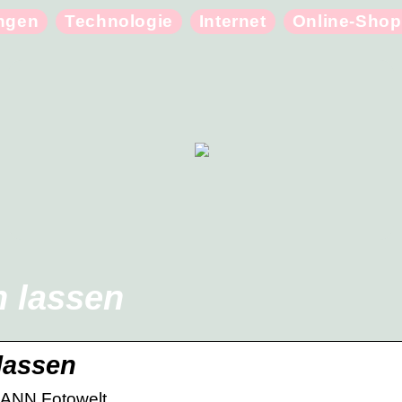
ungen
Technologie
Internet
Online-Shop
n lassen
 lassen
MANN Fotowelt