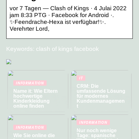
vor 7 Tagen — Clash of Kings · 4 Julai 2022
jam 8:33 PTG · Facebook for Android ·.
✨️Feendrache-Hexa ist verfügbar!✨️.
Verehrter Lord,
Keywords: clash of kings facebook
IT
INFORMATION
CRM: Die
Name it: Wie Eltern
umfassende Lösung
hochwertige
für modernes
Kinderkleidung
Kundenmanagemen
online finden
t
INFORMATION
INFORMATION
Nur noch wenige
Wie Sie online die
Tage: spanische