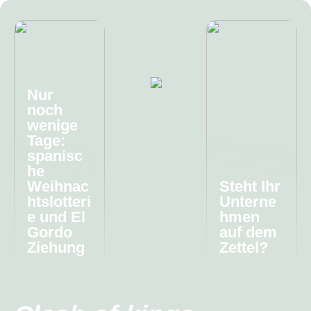
Nur
noch
wenige
Tage:
spanisc
he
Weihnac
Steht Ihr
htslotteri
Unterne
e und El
hmen
Gordo
auf dem
Ziehung
Zettel?