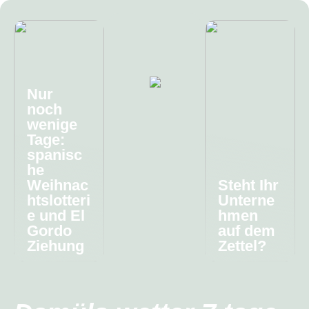
Nur
noch
wenige
Tage:
spanisc
he
Weihnac
Steht Ihr
htslotteri
Unterne
e und El
hmen
Gordo
auf dem
Ziehung
Zettel?