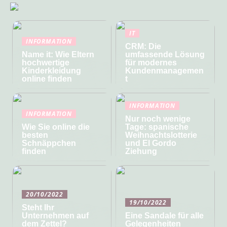
IT
INFORMATION
CRM: Die
Name it: Wie Eltern
umfassende Lösung
hochwertige
für modernes
Kinderkleidung
Kundenmanagemen
online finden
t
INFORMATION
INFORMATION
Nur noch wenige
Wie Sie online die
Tage: spanische
besten
Weihnachtslotterie
Schnäppchen
und El Gordo
finden
Ziehung
20/10/2022
19/10/2022
Steht Ihr
Unternehmen auf
Eine Sandale für alle
dem Zettel?
Gelegenheiten