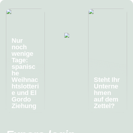
Nur
noch
wenige
Tage:
spanisc
he
Weihnac
Steht Ihr
htslotteri
Unterne
e und El
hmen
Gordo
auf dem
Ziehung
Zettel?