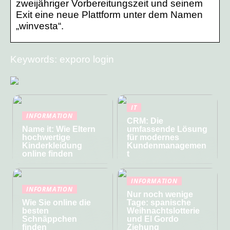
zweijähriger Vorbereitungszeit und seinem
Exit eine neue Plattform unter dem Namen
„winvesta“.
Keywords: exporo login
IT
INFORMATION
CRM: Die
Name it: Wie Eltern
umfassende Lösung
hochwertige
für modernes
Kinderkleidung
Kundenmanagemen
online finden
t
INFORMATION
INFORMATION
Nur noch wenige
Wie Sie online die
Tage: spanische
besten
Weihnachtslotterie
Schnäppchen
und El Gordo
finden
Ziehung