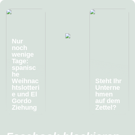
Nur
noch
wenige
Tage:
spanisc
he
Weihnac
Steht Ihr
htslotteri
Unterne
e und El
hmen
Gordo
auf dem
Ziehung
Zettel?