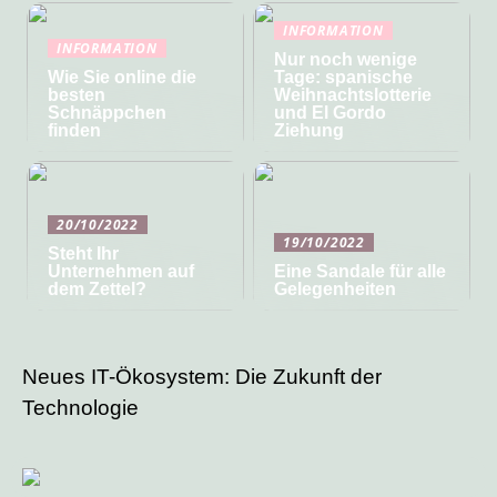
INFORMATION
INFORMATION
Nur noch wenige
Wie Sie online die
Tage: spanische
besten
Weihnachtslotterie
Schnäppchen
und El Gordo
finden
Ziehung
20/10/2022
19/10/2022
Steht Ihr
Unternehmen auf
Eine Sandale für alle
dem Zettel?
Gelegenheiten
Neues IT-Ökosystem: Die Zukunft der
Technologie