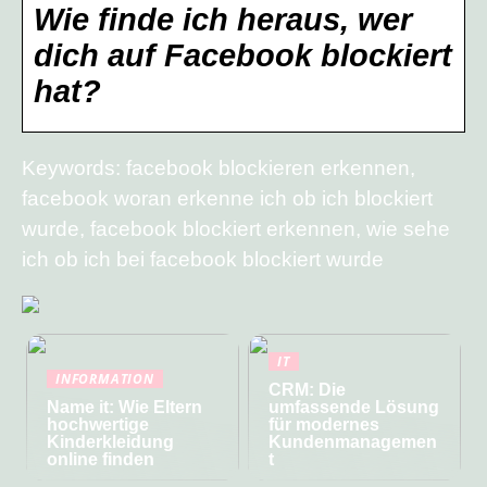
Wie finde ich heraus, wer
dich auf Facebook blockiert
hat?
Keywords: facebook blockieren erkennen,
facebook woran erkenne ich ob ich blockiert
wurde, facebook blockiert erkennen, wie sehe
ich ob ich bei facebook blockiert wurde
IT
INFORMATION
CRM: Die
Name it: Wie Eltern
umfassende Lösung
hochwertige
für modernes
Kinderkleidung
Kundenmanagemen
online finden
t