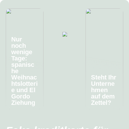
Nur
noch
wenige
Tage:
spanisc
he
Weihnac
Steht Ihr
htslotteri
Unterne
e und El
hmen
Gordo
auf dem
Ziehung
Zettel?