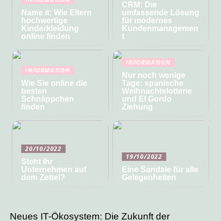
CRM: Die
Name it: Wie Eltern
umfassende Lösung
hochwertige
für modernes
Kinderkleidung
Kundenmanagemen
online finden
t
INFORMATION
INFORMATION
Nur noch wenige
Wie Sie online die
Tage: spanische
besten
Weihnachtslotterie
Schnäppchen
und El Gordo
finden
Ziehung
20/10/2022
19/10/2022
Steht Ihr
Unternehmen auf
Eine Sandale für alle
dem Zettel?
Gelegenheiten
Neues IT-Ökosystem: Die Zukunft der