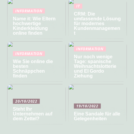
IT
INFORMATION
CRM: Die
Name it: Wie Eltern
umfassende Lösung
hochwertige
für modernes
Kinderkleidung
Kundenmanagemen
online finden
t
INFORMATION
INFORMATION
Nur noch wenige
Wie Sie online die
Tage: spanische
besten
Weihnachtslotterie
Schnäppchen
und El Gordo
finden
Ziehung
20/10/2022
19/10/2022
Steht Ihr
Unternehmen auf
Eine Sandale für alle
dem Zettel?
Gelegenheiten