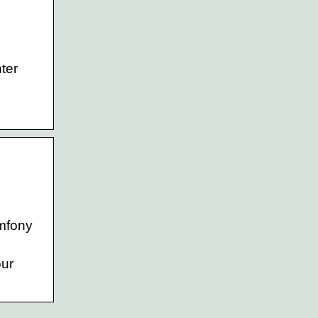
ter
ymfony
our