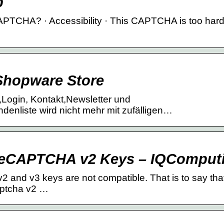
p
TCHA? · Accessibility · This CAPTCHA is too hard
Shopware Store
Login, Kontakt,Newsletter und
denliste wird nicht mehr mit zufälligen…
reCAPTCHA v2 Keys – IQComput
v2 and v3 keys are not compatible. That is to say that
aptcha v2 …