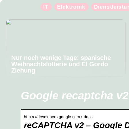
IT
Elektronik
Dienstleist
Nur noch wenige Tage: spanische
Weihnachtslotterie und El Gordo
Ziehung
Google recaptcha v2
http s://developers.google.com › docs
reCAPTCHA v2 – Google D