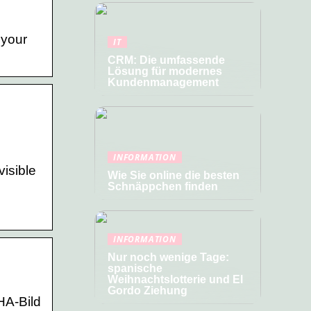
 your
IT
CRM: Die umfassende
Lösung für modernes
Kundenmanagement
INFORMATION
visible
Wie Sie online die besten
Schnäppchen finden
INFORMATION
Nur noch wenige Tage:
spanische
Weihnachtslotterie und El
Gordo Ziehung
HA-Bild