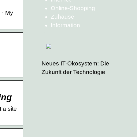
Online-Shopping
 · My
Zuhause
Information
Neues IT-Ökosystem: Die
Zukunft der Technologie
ing
 a site