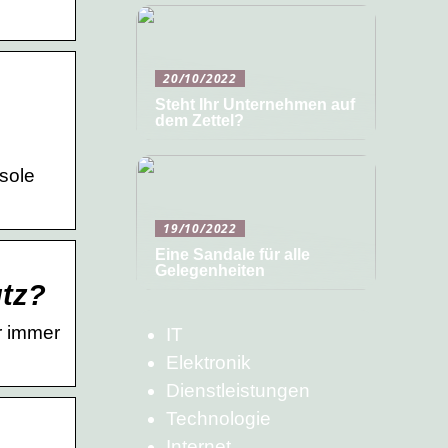
20/10/2022
Steht Ihr Unternehmen auf
dem Zettel?
sole
19/10/2022
Eine Sandale für alle
Gelegenheiten
utz?
r immer
IT
Elektronik
Dienstleistungen
Technologie
Internet