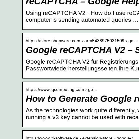
reCAPTCHA – Google Hel
Using reCAPTCHA V2 · How do I use reCAP
computer is sending automated queries …
http s://store.shopware.com › arm5438975031509 › go…
Google reCAPTCHA V2 – 
Google reCAPTCHA V2 für Registrierungs,
Passwortwiederherstellungsseiten.Ihre Kun
http s://www.iqcomputing.com › ge…
How to Generate Google 
As the technologies work quite differently, 
running a v3 key cannot be used with rec
http s://www.jtl-software.de › extension-store › google-r…