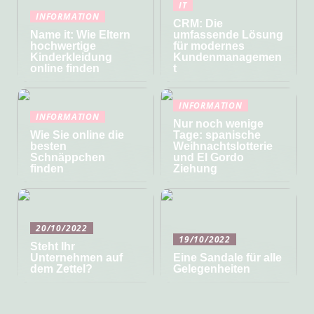
IT
INFORMATION
CRM: Die
Name it: Wie Eltern
umfassende Lösung
hochwertige
für modernes
Kinderkleidung
Kundenmanagemen
online finden
t
INFORMATION
INFORMATION
Nur noch wenige
Wie Sie online die
Tage: spanische
besten
Weihnachtslotterie
Schnäppchen
und El Gordo
finden
Ziehung
20/10/2022
19/10/2022
Steht Ihr
Unternehmen auf
Eine Sandale für alle
dem Zettel?
Gelegenheiten