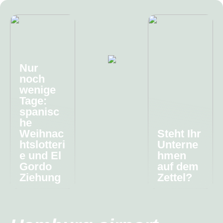
Nur
noch
wenige
Tage:
spanisc
he
Weihnac
Steht Ihr
htslotteri
Unterne
e und El
hmen
Gordo
auf dem
Ziehung
Zettel?