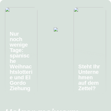
Nur
noch
wenige
Tage:
spanisc
he
Weihnac
Steht Ihr
htslotteri
Unterne
e und El
hmen
Gordo
auf dem
Ziehung
Zettel?