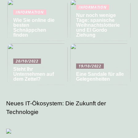
INFORMATION
INFORMATION
Nur noch wenige
Wie Sie online die
Tage: spanische
besten
Weihnachtslotterie
Schnäppchen
und El Gordo
finden
Ziehung
20/10/2022
19/10/2022
Steht Ihr
Unternehmen auf
Eine Sandale für alle
dem Zettel?
Gelegenheiten
Neues IT-Ökosystem: Die Zukunft der
Technologie