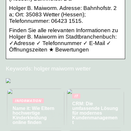
Holger B. Maiworm. Adresse: Bahnhofstr. 2
a; Ort: 35083 Wetter (Hessen);
Telefonnummer: 06423 1515.
Finden Sie alle relevanten Informationen zu
Holger B. Maiworm im Stadtbranchenbuch:
✓Adresse ✓ Telefonnummer ✓ E-Mail ✓
Öffnungszeiten ★ Bewertungen
Keywords: holger maiworm wetter
IT
INFORMATION
CRM: Die
Name it: Wie Eltern
umfassende Lösung
hochwertige
für modernes
Kinderkleidung
Kundenmanagemen
online finden
t