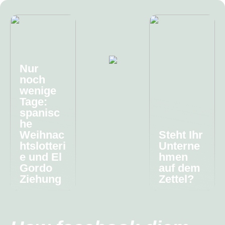
Nur
noch
wenige
Tage:
spanisc
he
Weihnac
Steht Ihr
htslotteri
Unterne
e und El
hmen
Gordo
auf dem
Ziehung
Zettel?