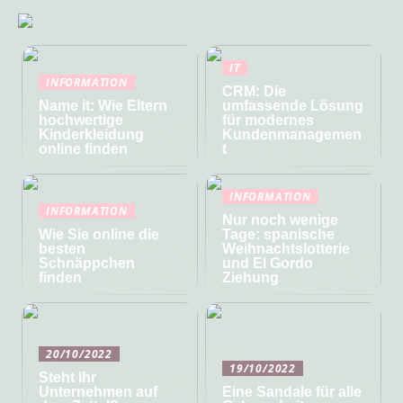
IT
INFORMATION
CRM: Die
Name it: Wie Eltern
umfassende Lösung
hochwertige
für modernes
Kinderkleidung
Kundenmanagemen
online finden
t
INFORMATION
INFORMATION
Nur noch wenige
Wie Sie online die
Tage: spanische
besten
Weihnachtslotterie
Schnäppchen
und El Gordo
finden
Ziehung
20/10/2022
19/10/2022
Steht Ihr
Unternehmen auf
Eine Sandale für alle