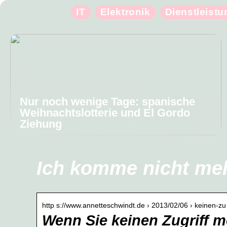
IT
Elektronik
Dienstleist
Nur noch wenige Tage: spanische
Weihnachtslotterie und El Gordo
Ziehung
Ich komme nicht meh
http s://www.annetteschwindt.de › 2013/02/06 › keinen-z
Wenn Sie keinen Zugriff 