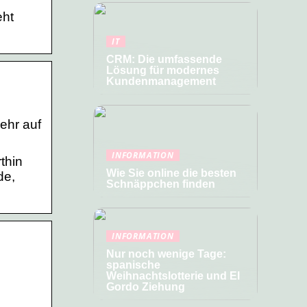
eht
IT
CRM: Die umfassende
Lösung für modernes
Kundenmanagement
ehr auf
INFORMATION
thin
Wie Sie online die besten
de,
Schnäppchen finden
INFORMATION
Nur noch wenige Tage:
spanische
Weihnachtslotterie und El
Gordo Ziehung