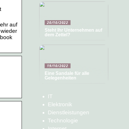
t
20/10/2022
ehr auf
Steht Ihr Unternehmen auf
 wieder
dem Zettel?
ebook
19/10/2022
Eine Sandale für alle
Gelegenheiten
IT
Elektronik
Dienstleistungen
Technologie
Internet