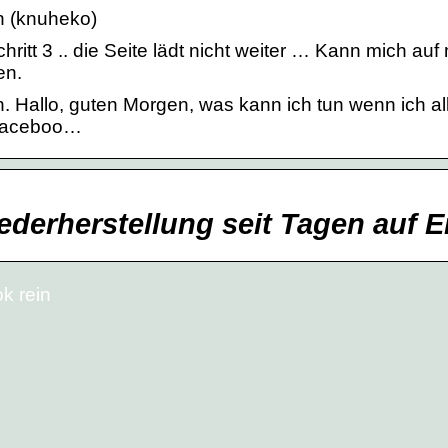
n (knuheko)
ritt 3 .. die Seite lädt nicht weiter … Kann mich au
en.
. Hallo, guten Morgen, was kann ich tun wenn ich al
 Faceboo…
derherstellung seit Tagen auf E
k rein