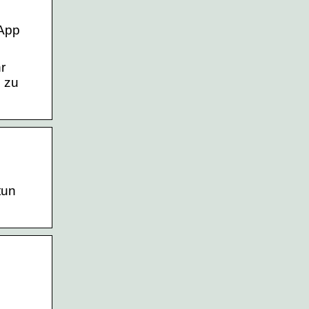
-App
r
o zu
tun