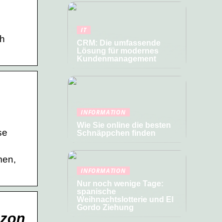
IT
ch
CRM: Die umfassende
Lösung für modernes
Kundenmanagement
INFORMATION
Wie Sie online die besten
se
Schnäppchen finden
men,
INFORMATION
Nur noch wenige Tage:
spanische
Weihnachtslotterie und El
Gordo Ziehung
azon