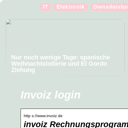
IT
Elektronik
Dienstleist
Nur noch wenige Tage: spanische
Weihnachtslotterie und El Gordo
Ziehung
Invoiz login
http s://www.invoiz.de
invoiz Rechnungsprogramm