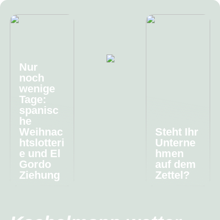
Nur
noch
wenige
Tage:
spanisc
he
Weihnac
Steht Ihr
htslotteri
Unterne
e und El
hmen
Gordo
auf dem
Ziehung
Zettel?