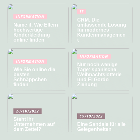
IT
INFORMATION
CRM: Die
Name it: Wie Eltern
umfassende Lösung
hochwertige
für modernes
Kinderkleidung
Kundenmanagemen
online finden
t
INFORMATION
INFORMATION
Nur noch wenige
Wie Sie online die
Tage: spanische
besten
Weihnachtslotterie
Schnäppchen
und El Gordo
finden
Ziehung
20/10/2022
19/10/2022
Steht Ihr
Unternehmen auf
Eine Sandale für alle
dem Zettel?
Gelegenheiten