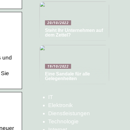
20/10/2022
Steht Ihr Unternehmen auf
dem Zettel?
s und
19/10/2022
 Sie
Eine Sandale für alle
Gelegenheiten
IT
Elektronik
Dienstleistungen
Technologie
 neuer
Internet