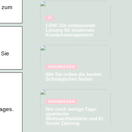
r zum
IT
CRM: Die umfassende
Lösung für modernes
Kundenmanagement
 Sie
INFORMATION
Wie Sie online die besten
Schnäppchen finden
INFORMATION
ages.
Nur noch wenige Tage:
spanische
Weihnachtslotterie und El
Gordo Ziehung