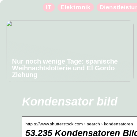
IT
Elektronik
Dienstleist
Nur noch wenige Tage: spanische
Weihnachtslotterie und El Gordo
Ziehung
Kondensator bild
http s://www.shutterstock.com › search › kondensatoren
53.235 Kondensatoren Bild