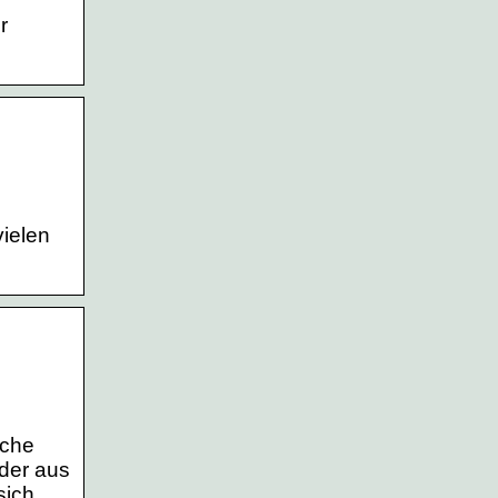
r
ielen
sche
 der aus
sich