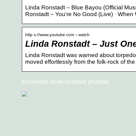
Linda Ronstadt – Blue Bayou (Official Musi
Ronstadt – You’re No Good (Live) · When 
http s://www.youtube.com › watch
Linda Ronstadt – Just On
Linda Ronstadt was warned about torpedo
moved effortlessly from the folk-rock of 
Keywords: linda ronstadt youtube