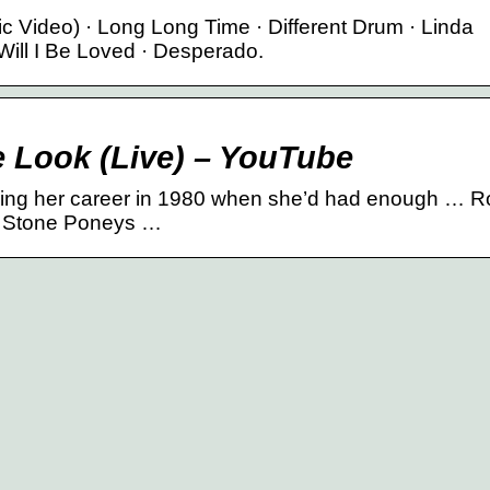
c Video) · Long Long Time · Different Drum · Linda
Will I Be Loved · Desperado.
e Look (Live) – YouTube
ing her career in 1980 when she’d had enough … R
the Stone Poneys …