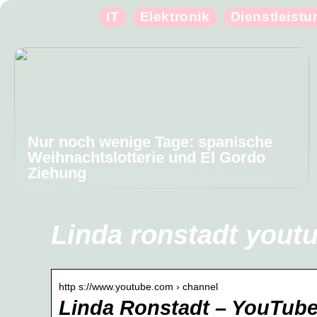
IT
Elektronik
Dienstleist
Nur noch wenige Tage: spanische
Weihnachtslotterie und El Gordo
Ziehung
Linda ronstadt yout
http s://www.youtube.com › channel
Linda Ronstadt – YouTub