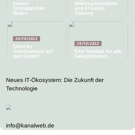
besten
Weihnachtslotterie
Schnäppchen
und El Gordo
finden
Ziehung
20/10/2022
19/10/2022
Steht Ihr
Unternehmen auf
Eine Sandale für alle
dem Zettel?
Gelegenheiten
Neues IT-Ökosystem: Die Zukunft der
Technologie
info@kanalweb.de