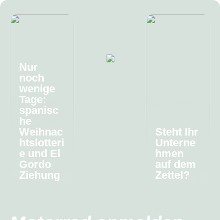
Nur
noch
wenige
Tage:
spanisc
he
Weihnac
Steht Ihr
htslotteri
Unterne
e und El
hmen
Gordo
auf dem
Ziehung
Zettel?