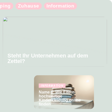
ping
Zuhause
Information
Steht Ihr Unternehmen auf dem
Zettel?
INFORMATION
Name it: Wie Eltern
hochwertige
Kinderkleidung online
finden