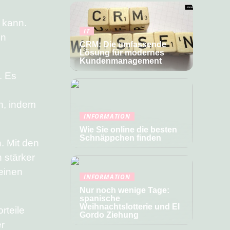
 kann.
IT
en
CRM: Die umfassende
Lösung für modernes
Kundenmanagement
. Es
n, indem
INFORMATION
Wie Sie online die besten
Schnäppchen finden
. Mit den
 stärker
einen
INFORMATION
Nur noch wenige Tage:
spanische
Weihnachtslotterie und El
rteile
Gordo Ziehung
er