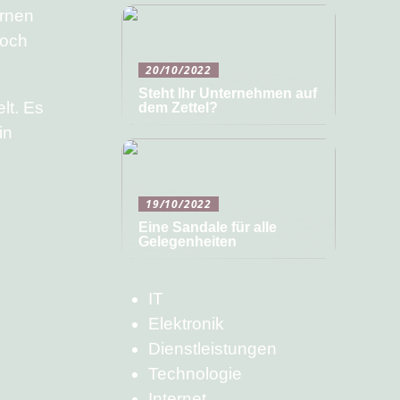
ernen
noch
20/10/2022
Steht Ihr Unternehmen auf
lt. Es
dem Zettel?
in
19/10/2022
Eine Sandale für alle
Gelegenheiten
IT
Elektronik
Dienstleistungen
Technologie
Internet