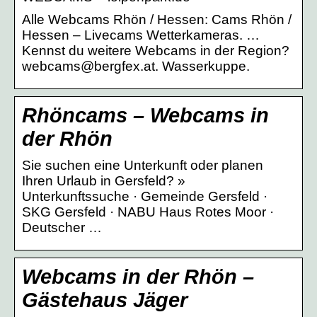
Alle Webcams Rhön / Hessen: Cams Rhön /
Hessen – Livecams Wetterkameras. …
Kennst du weitere Webcams in der Region?
webcams@bergfex.at. Wasserkuppe.
Rhöncams – Webcams in
der Rhön
Sie suchen eine Unterkunft oder planen
Ihren Urlaub in Gersfeld? »
Unterkunftssuche · Gemeinde Gersfeld ·
SKG Gersfeld · NABU Haus Rotes Moor ·
Deutscher …
Webcams in der Rhön –
Gästehaus Jäger