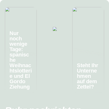
Nur
noch
wenige
Tage:
spanisc
he
Weihnac
Steht Ihr
htslotteri
Unterne
e und El
hmen
Gordo
auf dem
Ziehung
Zettel?