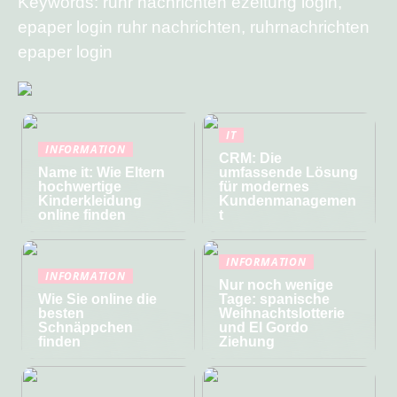
Keywords: ruhr nachrichten ezeitung login,
epaper login ruhr nachrichten, ruhrnachrichten
epaper login
IT
INFORMATION
CRM: Die
Name it: Wie Eltern
umfassende Lösung
hochwertige
für modernes
Kinderkleidung
Kundenmanagemen
online finden
t
INFORMATION
INFORMATION
Nur noch wenige
Wie Sie online die
Tage: spanische
besten
Weihnachtslotterie
Schnäppchen
und El Gordo
finden
Ziehung