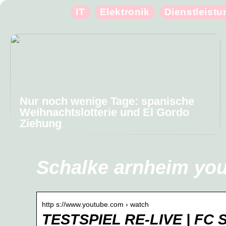
IT
Elektronik
Dienstleist
Nur noch wenige Tage: spanische
Weihnachtslotterie und El Gordo
Ziehung
Schalke arnheim yo
http s://www.youtube.com › watch
TESTSPIEL RE-LIVE | FC S