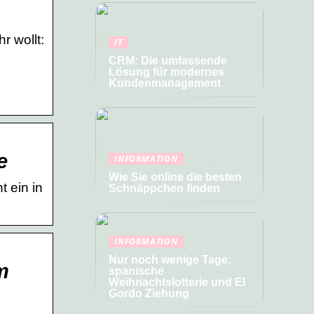
 wollt:
IT
CRM: Die umfassende
Lösung für modernes
Kundenmanagement
e
INFORMATION
Wie Sie online die besten
 ein in
Schnäppchen finden
INFORMATION
Nur noch wenige Tage:
m
spanische
Weihnachtslotterie und El
Gordo Ziehung