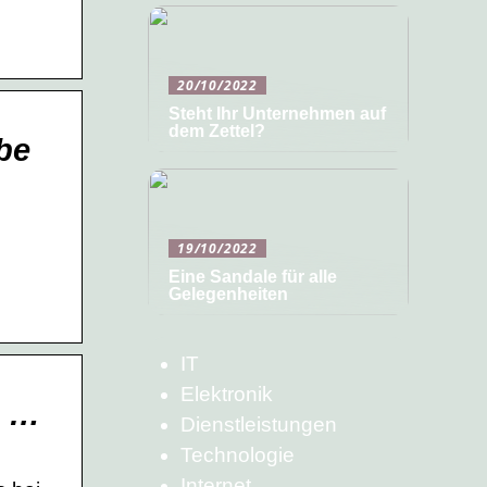
20/10/2022
Steht Ihr Unternehmen auf
dem Zettel?
be
19/10/2022
Eine Sandale für alle
Gelegenheiten
IT
Elektronik
4 …
Dienstleistungen
Technologie
Internet