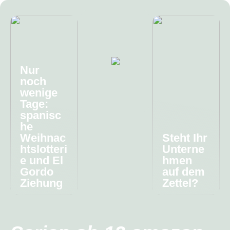
Nur
noch
wenige
Tage:
spanisc
he
Weihnac
Steht Ihr
htslotteri
Unterne
e und El
hmen
Gordo
auf dem
Ziehung
Zettel?