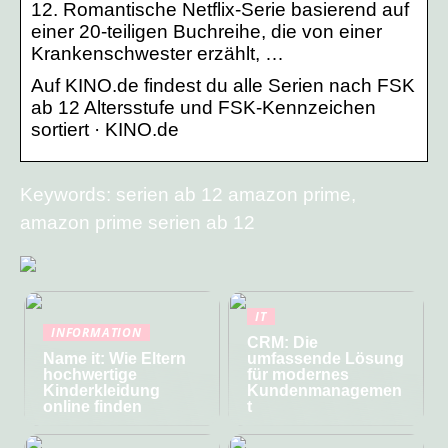
12. Romantische Netflix-Serie basierend auf
einer 20-teiligen Buchreihe, die von einer
Krankenschwester erzählt, …
Auf KINO.de findest du alle Serien nach FSK
ab 12 Altersstufe und FSK-Kennzeichen
sortiert · KINO.de
Keywords: serien ab 12 amazon prime,
amazon prime serien ab 12
IT
INFORMATION
CRM: Die
Name it: Wie Eltern
umfassende Lösung
hochwertige
für modernes
Kinderkleidung
Kundenmanagemen
online finden
t