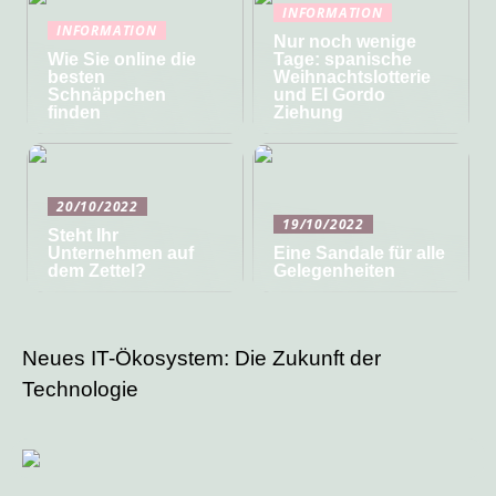
INFORMATION
INFORMATION
Nur noch wenige
Wie Sie online die
Tage: spanische
besten
Weihnachtslotterie
Schnäppchen
und El Gordo
finden
Ziehung
20/10/2022
19/10/2022
Steht Ihr
Unternehmen auf
Eine Sandale für alle
dem Zettel?
Gelegenheiten
Neues IT-Ökosystem: Die Zukunft der
Technologie