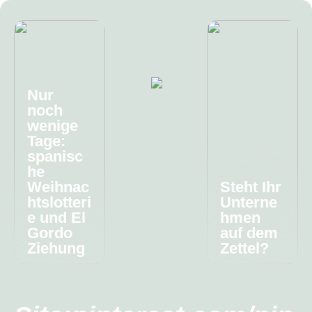
Nur
noch
wenige
Tage:
spanisc
he
Weihnac
Steht Ihr
htslotteri
Unterne
e und El
hmen
Gordo
auf dem
Ziehung
Zettel?