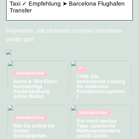
Taxi ✓ Empfehlung ➤ Barcelona Flughafen
Transfer
Keywords: site:pinterest.com/pin/ barcelona
wetter jahr
IT
INFORMATION
CRM: Die
Name it: Wie Eltern
umfassende Lösung
hochwertige
für modernes
Kinderkleidung
Kundenmanagemen
online finden
t
INFORMATION
INFORMATION
Nur noch wenige
Wie Sie online die
Tage: spanische
besten
Weihnachtslotterie
Schnäppchen
und El Gordo