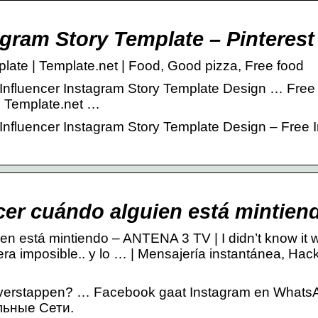
agram Story Template – Pinterest
late | Template.net | Food, Good pizza, Free food
 Influencer Instagram Story Template Design … Fre
| Template.net …
Influencer Instagram Story Template Design – Free 
er cuándo alguien está mintien
n está mintiendo – ANTENA 3 TV | I didn’t know it 
 era imposible.. y lo … | Mensajería instantánea, Hac
 overstappen? … Facebook gaat Instagram en Whats
альные Сети.