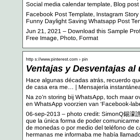
Social media calendar template, Blog post
Facebook Post Template, Instagram Story 
Funny Daylight Saving Whatsapp Post Temp
Jun 21, 2021 – Download this Sample Pro
Free Image, Photo, Format
http s://www.pinterest.com › pin
Ventajas y Desventajas al
Hace algunas décadas atrás, recuerdo que
de casa era me… | Mensajería instantáne
Na zo’n storing bij WhatsApp, toch maar 
en WhatsApp voorzien van ‘Facebook-lab
06-sep-2013 – photo credit: SimonQ錫濛譙
que la única forma de poder comunicarme c
de monedas o por medio del teléfono de c
hermanas me informaba me había llamado 