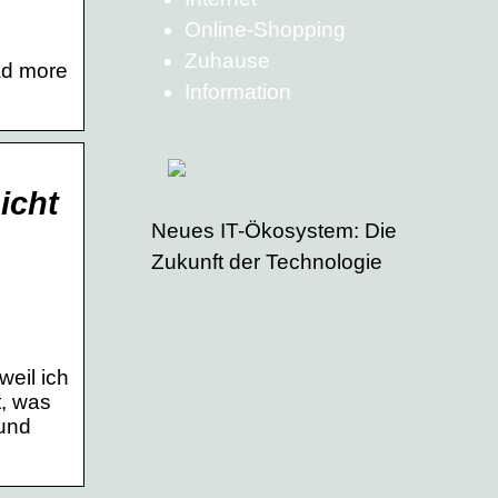
Online-Shopping
Zuhause
ad more
Information
icht
Neues IT-Ökosystem: Die
Zukunft der Technologie
weil ich
t, was
 und