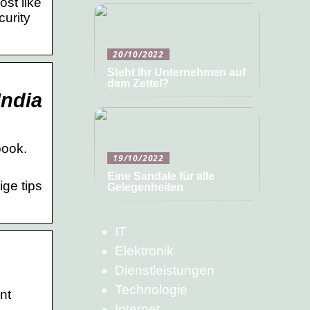
st like
curity
20/10/2022
Steht Ihr Unternehmen auf
dem Zettel?
India
book.
19/10/2022
Eine Sandale für alle
ge tips
Gelegenheiten
IT
Elektronik
Dienstleistungen
Technologie
nt
Internet