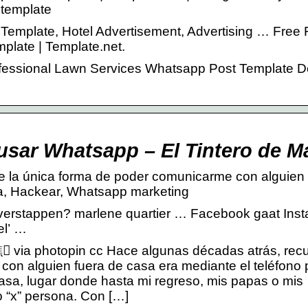
 template
Template, Hotel Advertisement, Advertising … Free 
late | Template.net.
fessional Lawn Services Whatsapp Post Template D
 usar Whatsapp – El Tintero de 
 la única forma de poder comunicarme con alguien 
a, Hackear, Whatsapp marketing
overstappen? marlene quartier … Facebook gaat Ins
el’ …
 via photopin cc Hace algunas décadas atrás, rec
on alguien fuera de casa era mediante el teléfono 
asa, lugar donde hasta mi regreso, mis papas o mis
“x” persona. Con […]