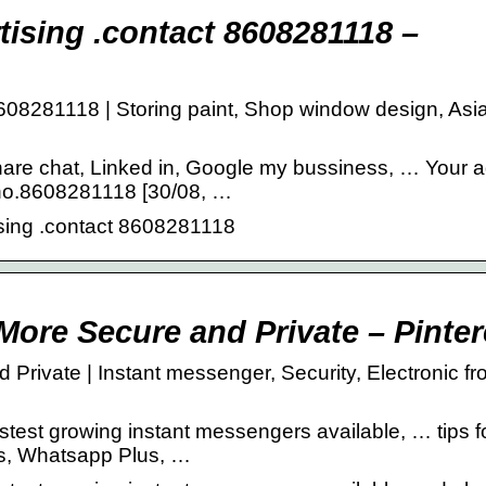
rtising .contact 8608281118 –
 8608281118 | Storing paint, Shop window design, Asi
hare chat, Linked in, Google my bussiness, … Your 
no.8608281118 [30/08, …
ising .contact 8608281118
ore Secure and Private – Pinter
rivate | Instant messenger, Security, Electronic fro
est growing instant messengers available, … tips f
s, Whatsapp Plus, …