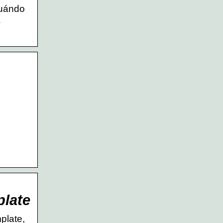
cuándo
a
…
plate
plate,