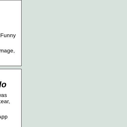
e Funny
Image,
do
was
kear,
App