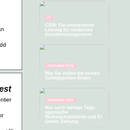
IT
CRM: Die umfassende
an
Lösung für modernes
Kundenmanagement
add
INFORMATION
Wie Sie online die besten
Schnäppchen finden
est
ntier
INFORMATION
Nur noch wenige Tage:
spanische
or
Weihnachtslotterie und El
Gordo Ziehung