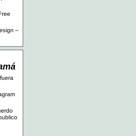
Free
esign –
Mamá
fuera
tagram
uerdo
publico