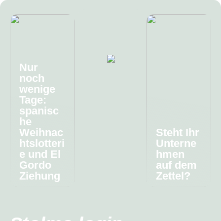
Nur
noch
wenige
Tage:
spanisc
he
Weihnac
Steht Ihr
htslotteri
Unterne
e und El
hmen
Gordo
auf dem
Ziehung
Zettel?