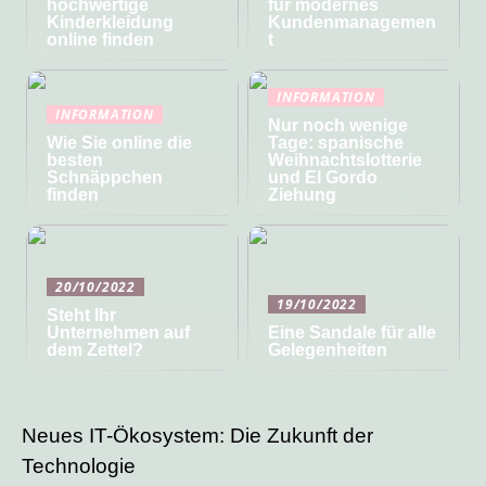
hochwertige
für modernes
Kinderkleidung
Kundenmanagemen
online finden
t
INFORMATION
INFORMATION
Nur noch wenige
Wie Sie online die
Tage: spanische
besten
Weihnachtslotterie
Schnäppchen
und El Gordo
finden
Ziehung
20/10/2022
19/10/2022
Steht Ihr
Unternehmen auf
Eine Sandale für alle
dem Zettel?
Gelegenheiten
Neues IT-Ökosystem: Die Zukunft der
Technologie