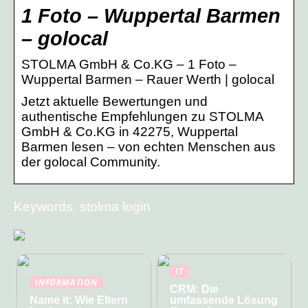
1 Foto – Wuppertal Barmen
– golocal
STOLMA GmbH & Co.KG – 1 Foto –
Wuppertal Barmen – Rauer Werth | golocal
Jetzt aktuelle Bewertungen und
authentische Empfehlungen zu STOLMA
GmbH & Co.KG in 42275, Wuppertal
Barmen lesen – von echten Menschen aus
der golocal Community.
Keywords: stolma login
IT
INFORMATION
CRM: Die
Name it: Wie Eltern
umfassende Lösung