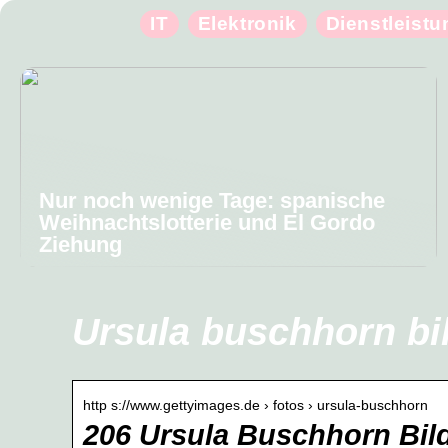
IT
Elektronik
Dienstleist
Nur noch wenige Tage: spanische
Weihnachtslotterie und El Gordo
Ziehung
Ursula buschhorn bi
http s://www.gettyimages.de › fotos › ursula-buschhorn
206 Ursula Buschhorn Bil