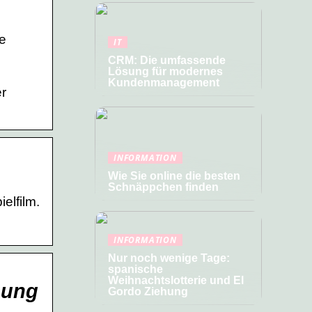
ue
IT
CRM: Die umfassende
Lösung für modernes
Kundenmanagement
r
INFORMATION
Wie Sie online die besten
Schnäppchen finden
elfilm.
INFORMATION
Nur noch wenige Tage:
spanische
Weihnachtslotterie und El
sung
Gordo Ziehung