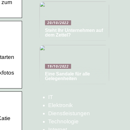
r zum
20/10/2022
Steht Ihr Unternehmen auf
dem Zettel?
tarten
19/10/2022
kfotos
Eine Sandale für alle
Gelegenheiten
IT
Elektronik
Dienstleistungen
Katie
Technologie
Internet