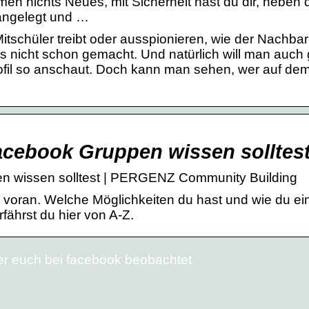
men nichts Neues, mit Sicherheit hast du dir, neben
 angelegt und …
tschüler treibt oder ausspionieren, wie der Nachbar
as nicht schon gemacht. Und natürlich will man auch
ofil so anschaut. Doch kann man sehen, wer auf de
acebook Gruppen wissen solltes
en wissen solltest | PERGENZ Community Building
voran. Welche Möglichkeiten du hast und wie du ei
rfährst du hier von A-Z.
wer euch bei facebook beobachtet