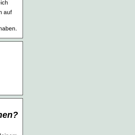
ich
h auf
 haben.
ehen?