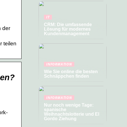
IT
CRM: Die umfassende
n der
Lösung für modernes
Kundenmanagement
 teilen
INFORMATION
Wie Sie online die besten
hen?
Schnäppchen finden
INFORMATION
Nur noch wenige Tage:
spanische
ork-
Weihnachtslotterie und El
Gordo Ziehung