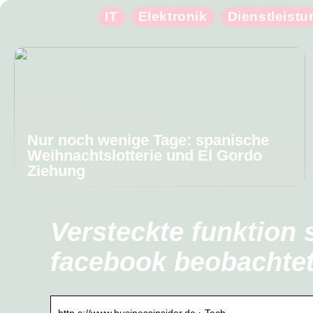
IT
Elektronik
Dienstleist
Nur noch wenige Tage: spanische
Weihnachtslotterie und El Gordo
Ziehung
Versteckte funktion 
facebook beobachte
http s://www.businessinsider.de › Tech