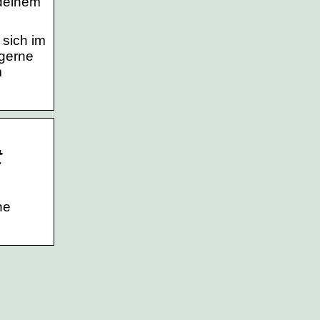
 deinem
 sich im
 gerne
m
t
ne