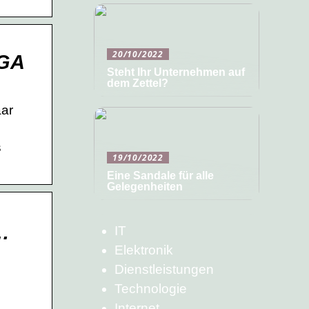
20/10/2022
IGA
Steht Ihr Unternehmen auf
dem Zettel?
aar
s
19/10/2022
Eine Sandale für alle
Gelegenheiten
…
IT
Elektronik
Dienstleistungen
Technologie
Internet