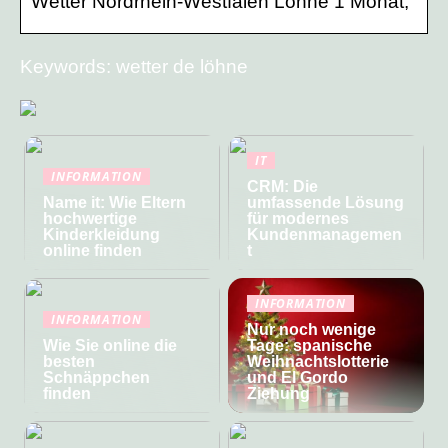
Wetter Nordrhein-Westfalen Löhne 1 Monat;
Keywords: wetter de löhne
IT
INFORMATION
CRM: Die
Name it: Wie Eltern
umfassende Lösung
hochwertige
für modernes
Kinderkleidung
Kundenmanagemen
online finden
t
INFORMATION
INFORMATION
Nur noch wenige
Wie Sie online die
Tage: spanische
besten
Weihnachtslotterie
Schnäppchen
und El Gordo
finden
Ziehung