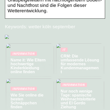
und Nachtfrost sind die Folgen dieser
Wetterentwicklung.
Keywords: wetter köln september
IT
INFORMATION
CRM: Die
Name it: Wie Eltern
umfassende Lösung
hochwertige
für modernes
Kinderkleidung
Kundenmanagemen
online finden
t
INFORMATION
INFORMATION
Nur noch wenige
Wie Sie online die
Tage: spanische
besten
Weihnachtslotterie
Schnäppchen
und El Gordo
finden
Ziehung