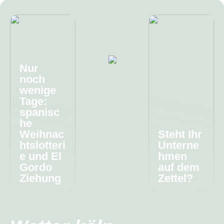
Nur
noch
wenige
Tage:
spanisc
he
Weihnac
Steht Ihr
htslotteri
Unterne
e und El
hmen
Gordo
auf dem
Ziehung
Zettel?