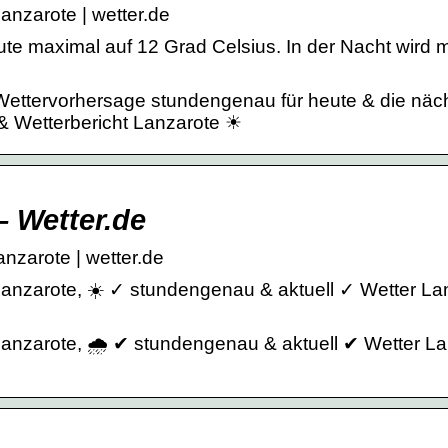
anzarote | wetter.de
te maximal auf 12 Grad Celsius. In der Nacht wird m
 Wettervorhersage stundengenau für heute & die näc
 Wetterbericht Lanzarote ☀
– Wetter.de
nzarote | wetter.de
 Lanzarote, ☀️ ✓ stundengenau & aktuell ✓ Wetter La
Lanzarote, 🌧️ ✔ stundengenau & aktuell ✔ Wetter L