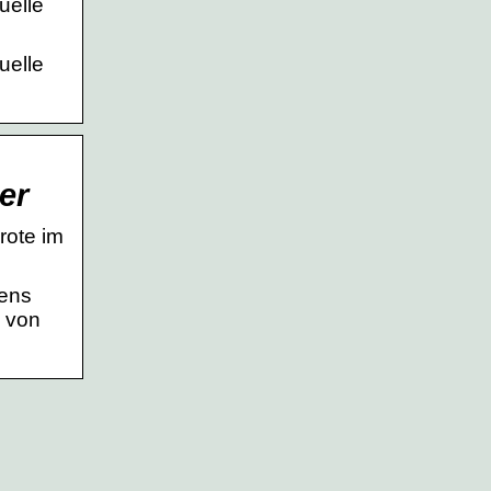
uelle
uelle
er
rote im
tens
g von