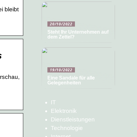
 bleibt
20/10/2022
Steht Ihr Unternehmen auf
dem Zettel?
s
19/10/2022
orschau,
Eine Sandale für alle
Gelegenheiten
IT
Elektronik
Dienstleistungen
Technologie
Internet