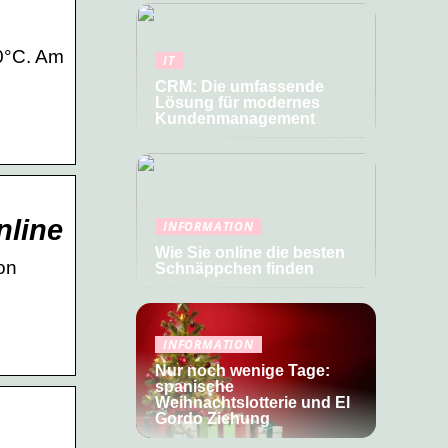
0°C. Am
IT
CRM: Die umfassende
Lösung für modernes
Kundenmanagement
nline
INFORMATION
Wie Sie online die besten
on
Schnäppchen finden
INFORMATION
Nur noch wenige Tage:
spanische
Weihnachtslotterie und El
Gordo Ziehung