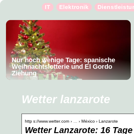
IT
Elektronik
Dienstleist
Nur noch wenige Tage: spanische
Weihnachtslotterie und El Gordo
Ziehung
Wetter lanzarote
http s://www.wetter.com › … › México › Lanzarote
Wetter Lanzarote: 16 Tage