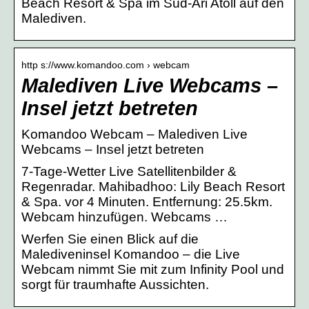
Beach Resort & Spa im Süd-Ari Atoll auf den
Malediven.
http s://www.komandoo.com › webcam
Malediven Live Webcams –
Insel jetzt betreten
Komandoo Webcam – Malediven Live
Webcams – Insel jetzt betreten
7-Tage-Wetter Live Satellitenbilder &
Regenradar. Mahibadhoo: Lily Beach Resort
& Spa. vor 4 Minuten. Entfernung: 25.5km.
Webcam hinzufügen. Webcams …
Werfen Sie einen Blick auf die
Malediveninsel Komandoo – die Live
Webcam nimmt Sie mit zum Infinity Pool und
sorgt für traumhafte Aussichten.