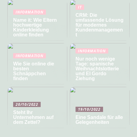
IT
INFORMATION
CRM: Die
Name it: Wie Eltern
umfassende Lösung
hochwertige
für modernes
Kinderkleidung
Kundenmanagemen
online finden
t
INFORMATION
INFORMATION
Nur noch wenige
Wie Sie online die
Tage: spanische
besten
Weihnachtslotterie
Schnäppchen
und El Gordo
finden
Ziehung
20/10/2022
19/10/2022
Steht Ihr
Unternehmen auf
Eine Sandale für alle
dem Zettel?
Gelegenheiten