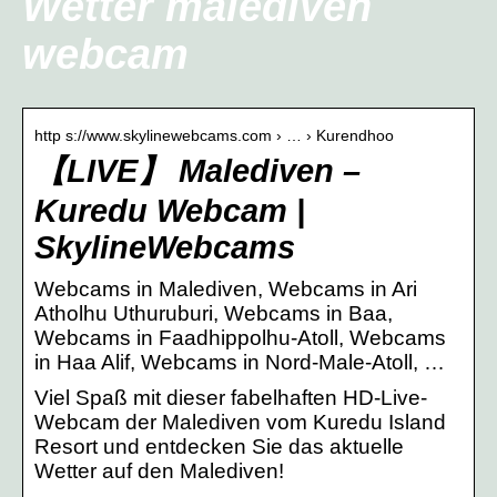
Wetter malediven
webcam
http s://www.skylinewebcams.com › … › Kurendhoo
【LIVE】 Malediven –
Kuredu Webcam |
SkylineWebcams
Webcams in Malediven, Webcams in Ari
Atholhu Uthuruburi, Webcams in Baa,
Webcams in Faadhippolhu-Atoll, Webcams
in Haa Alif, Webcams in Nord-Male-Atoll, …
Viel Spaß mit dieser fabelhaften HD-Live-
Webcam der Malediven vom Kuredu Island
Resort und entdecken Sie das aktuelle
Wetter auf den Malediven!