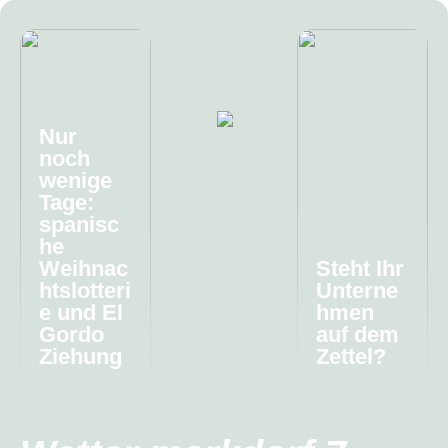
Nur
noch
wenige
Tage:
spanisc
he
Weihnac
Steht Ihr
htslotteri
Unterne
e und El
hmen
Gordo
auf dem
Ziehung
Zettel?