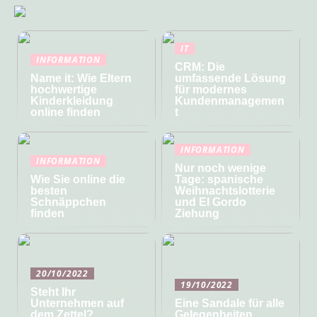
IT
INFORMATION
CRM: Die
Name it: Wie Eltern
umfassende Lösung
hochwertige
für modernes
Kinderkleidung
Kundenmanagemen
online finden
t
INFORMATION
INFORMATION
Nur noch wenige
Wie Sie online die
Tage: spanische
besten
Weihnachtslotterie
Schnäppchen
und El Gordo
finden
Ziehung
20/10/2022
19/10/2022
Steht Ihr
Unternehmen auf
Eine Sandale für alle
dem Zettel?
Gelegenheiten