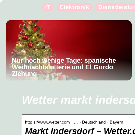
IT
Elektronik
Dienstleist
Nur noch wenige Tage: spanische
Weihnachtslotterie und El Gordo
Ziehung
Wetter markt indersd
http s://www.wetter.com › … › Deutschland › Bayern
Markt Indersdorf – Wetter