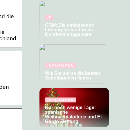
nd die
IT
CRM: Die umfassende
Lösung für modernes
ie
Kundenmanagement
chland.
INFORMATION
Wie Sie online die besten
Schnäppchen finden
nden
INFORMATION
Nur noch wenige Tage:
spanische
Weihnachtslotterie und El
Gordo Ziehung