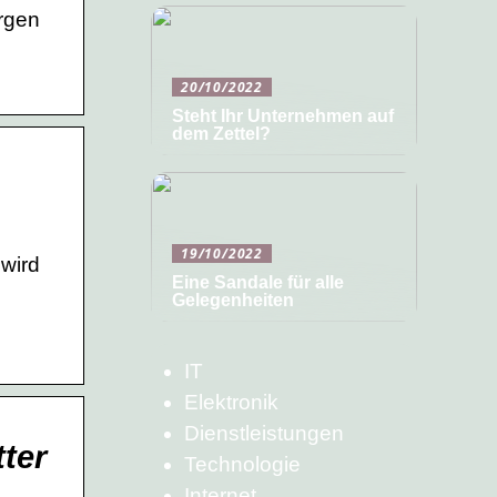
orgen
20/10/2022
Steht Ihr Unternehmen auf
dem Zettel?
19/10/2022
 wird
Eine Sandale für alle
Gelegenheiten
IT
Elektronik
Dienstleistungen
ter
Technologie
Internet