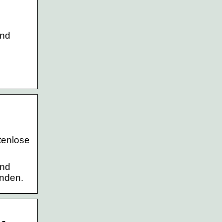
und
tenlose
und
unden.