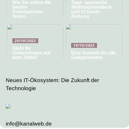
Wie Sie online die
Tage: spanische
besten
Weihnachtslotterie
Schnäppchen
und El Gordo
finden
Ziehung
20/10/2022
19/10/2022
Steht Ihr
Unternehmen auf
Eine Sandale für alle
dem Zettel?
Gelegenheiten
Neues IT-Ökosystem: Die Zukunft der
Technologie
info@kanalweb.de