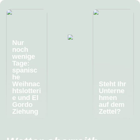
Nur
noch
wenige
Tage:
spanisc
he
Weihnac
Steht Ihr
htslotteri
Unterne
e und El
hmen
Gordo
auf dem
Ziehung
Zettel?