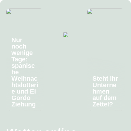
Nur
noch
wenige
Tage:
spanisc
he
Weihnac
Steht Ihr
htslotteri
Unterne
e und El
hmen
Gordo
auf dem
Ziehung
Zettel?