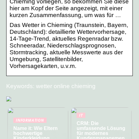
Chieming vorliegen, so bekommen Sie diese
hier am Kopf der Seite angezeigt, mit einer
kurzen Zusammenfassung, um was für …
Das Wetter in Chieming (Traunstein, Bayern,
Deutschland): detaillierte Wettervorhersage,
14-Tage-Trend, aktuelles Regenradar bzw.
Schneeradar, Niederschlagsprognosen,
Stormtracking, aktuelle Messwerte aus der
Umgebung, Satellitenbilder,
Vorhersagekarten, u.v.m.
Keywords: wetter online chieming
IT
INFORMATION
CRM: Die
Name it: Wie Eltern
umfassende Lösung
hochwertige
für modernes
Kinderkleidung
Kundenmanagemen