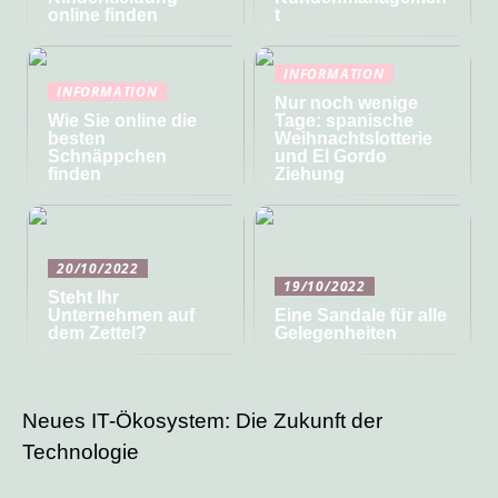
online finden
t
INFORMATION
INFORMATION
Nur noch wenige
Wie Sie online die
Tage: spanische
besten
Weihnachtslotterie
Schnäppchen
und El Gordo
finden
Ziehung
20/10/2022
19/10/2022
Steht Ihr
Unternehmen auf
Eine Sandale für alle
dem Zettel?
Gelegenheiten
Neues IT-Ökosystem: Die Zukunft der
Technologie