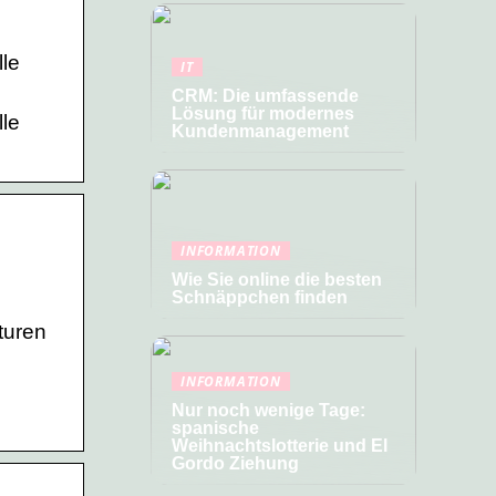
le
IT
CRM: Die umfassende
Lösung für modernes
le
Kundenmanagement
INFORMATION
Wie Sie online die besten
Schnäppchen finden
turen
INFORMATION
Nur noch wenige Tage:
spanische
Weihnachtslotterie und El
Gordo Ziehung