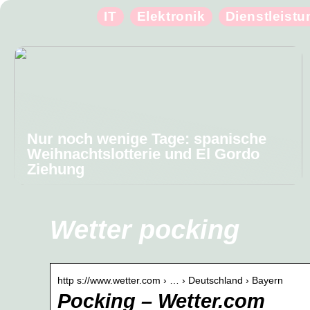
IT
Elektronik
Dienstleist
Nur noch wenige Tage: spanische
Weihnachtslotterie und El Gordo
Ziehung
Wetter pocking
http s://www.wetter.com › … › Deutschland › Bayern
Pocking – Wetter.com