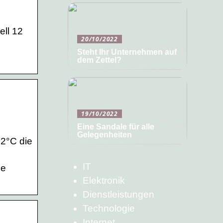
ell 12
20/10/2022
Steht Ihr Unternehmen auf
dem Zettel?
19/10/2022
Eine Sandale für alle
Gelegenheiten
 2°C die
IT
ie
Elektronik
Dienstleistungen
Technologie
Internet