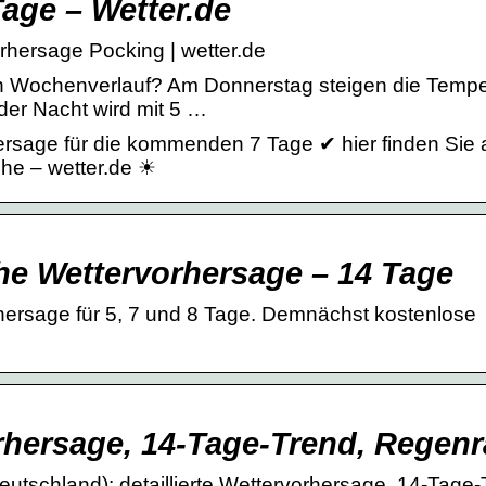
Tage – Wetter.de
rhersage Pocking | wetter.de
ren Wochenverlauf? Am Donnerstag steigen die Temp
der Nacht wird mit 5 …
rsage für die kommenden 7 Tage ✔ hier finden Sie a
che – wetter.de ☀
he Wettervorhersage – 14 Tage
rhersage für 5, 7 und 8 Tage. Demnächst kostenlose
rhersage, 14-Tage-Trend, Regenr
utschland): detaillierte Wettervorhersage, 14-Tage-