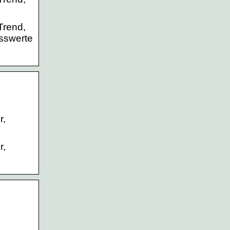
Trend,
esswerte
r,
r,