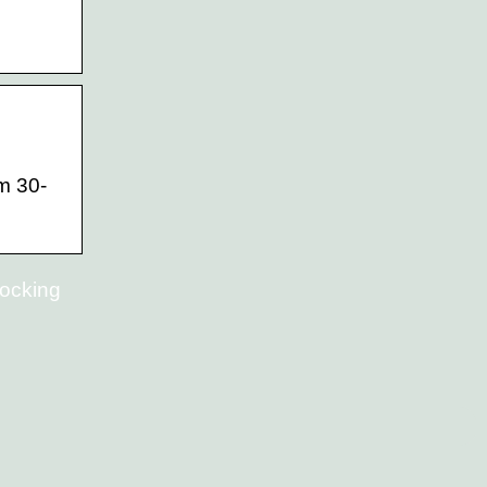
m 30-
pocking