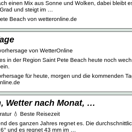
ach einen Mix aus Sonne und Wolken, dabei bleibt e
 Grad und steigt im …
Pete Beach von wetteronline.de
Tage
rvorhersage von WetterOnline
 es in der Region Saint Pete Beach heute noch wec
ein.
vorhersage für heute, morgen und die kommenden Ta
nline.de
h, Wetter nach Monat, …
atur 💧 Beste Reisezeit
nd des ganzen Jahres regnet es. Die durchschnittli
 26° und es regnet 43 mm im …