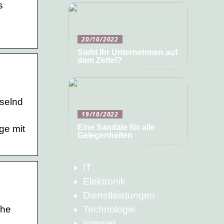
s
20/10/2022
Steht Ihr Unternehmen auf
dem Zettel?
hselnd
19/10/2022
Eine Sandale für alle
ge mit
Gelegenheiten
IT
Elektronik
Dienstleistungen
che
Technologie
Internet