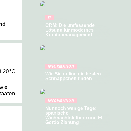
IT
und
CRM: Die umfassende
Lösung für modernes
Kundenmanagement
INFORMATION
i 20°C.
Wie Sie online die besten
Schnäppchen finden
wie
taaten.
INFORMATION
Nur noch wenige Tage:
spanische
Weihnachtslotterie und El
Gordo Ziehung