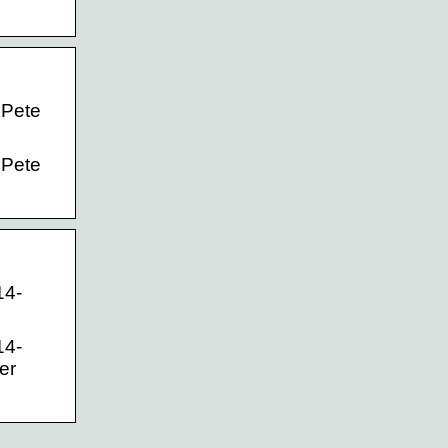
 Pete
 Pete
14-
14-
er