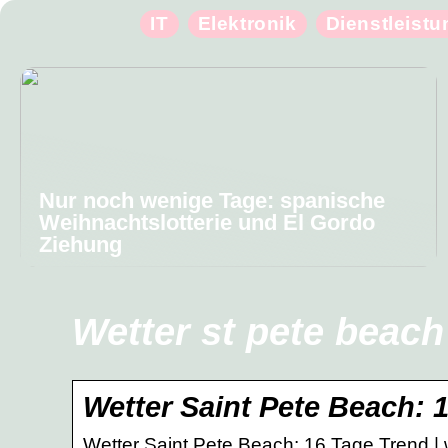
IT
Elektronik
Dienstleist
Nur noch wenige Tage: spanische
Weihnachtslotterie und El Gordo
Ziehung
Wetter st pete beach
Wetter Saint Pete Beach: 
Wetter Saint Pete Beach: 16 Tage Trend | 