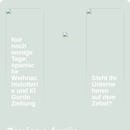
Nur
noch
wenige
Tage:
spanisc
he
Weihnac
Steht Ihr
htslotteri
Unterne
e und El
hmen
Gordo
auf dem
Ziehung
Zettel?